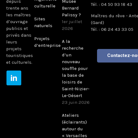
depuis
Musée
Tél. : 04 50 93 18 43
culturelle
trente ans
Bernard
les maîtres
Palissy ?
Maîtres du rêve - Ant
Sites
d’ouvrage
1er juillet
(Gard)
naturels
publics et
2026
Tél. : 06 24 43 33 05
privés dans
Projets
A la
leurs
d’entreprise
recherche
projets
d’un
touristiques
Contactez-no
nouveau
et culturels.
souffle pour
la base de
loisirs de
Saint-Nizier-
Le-Désert
23 juin 2026
Ateliers
(éclairants)
autour du
« Versailles