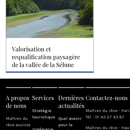
Valorisation et
requalification paysagère
de la vallée de la Sélune
A propos
Services
Dernières
Contactez-nous
de nous
actualités
Stratégie
Maîtres du rêve - Pari
touristique
Tél. : 01 43 27 43 87
Maîtres du
Quel avenir
rêve assiste
pour le
Maîtres du rêve - Hau
Ingénierie