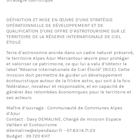
Stratégie touristique
DÉFINITION ET MISE EN ŒUVRE D’UNE STRATÉGIE
OPÉRATIONNELLE DE DÉVELOPPEMENT ET DE
QUALIFICATION D’UNE OFFRE D’ASTROTOURISME SUR LE
TERRITOIRE DE LA RÉSERVE INTERNATIONALE DE CIEL
ÉTOILÉ
Terre d’astronomie ancrée dans un cadre naturel préservé,
le territoire Alpes Azur Mercantour œuvre pour protéger
et valoriser ce patrimoine, ce qui lui a valu d’obtenir le
label "Réserve Internationale de Ciel Étoilé" (RICE). Cette
mission doit permettre de guider un développement
écotouristique autour de la filière astro, qui soit à la fois
fédérateur, novateur et responsable, et en capacité de
générer des retombées économiques pour le territoire et
ses acteurs.
Maître d’ouvrage : Communauté de Communes Alpes
d’Azur
Contact : Davy DEMALINE, Chargé de mission Espace
Valléen et Ecotourisme
ddemaline@alpesdazur.fr - 07.63.14.71.23
Budget : 39.720 €HT