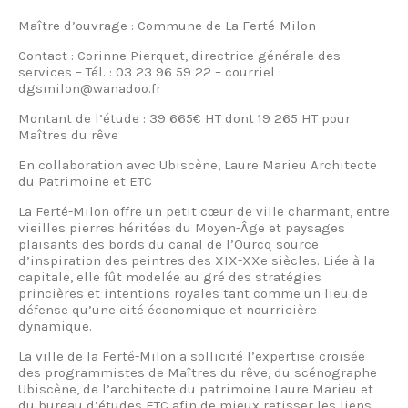
Maître d’ouvrage : Commune de La Ferté-Milon
Contact : Corinne Pierquet, directrice générale des
services – Tél. : 03 23 96 59 22 – courriel :
dgsmilon@wanadoo.fr
Montant de l’étude : 39 665€ HT dont 19 265 HT pour
Maîtres du rêve
En collaboration avec Ubiscène, Laure Marieu Architecte
du Patrimoine et ETC
La Ferté-Milon offre un petit cœur de ville charmant, entre
vieilles pierres héritées du Moyen-Âge et paysages
plaisants des bords du canal de l’Ourcq source
d’inspiration des peintres des XIX-XXe siècles. Liée à la
capitale, elle fût modelée au gré des stratégies
princières et intentions royales tant comme un lieu de
défense qu’une cité économique et nourricière
dynamique.
La ville de la Ferté-Milon a sollicité l’expertise croisée
des programmistes de Maîtres du rêve, du scénographe
Ubiscène, de l’architecte du patrimoine Laure Marieu et
du bureau d’études ETC afin de mieux retisser les liens