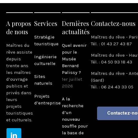
A propos
Services
Dernières
Contactez-nous
de nous
actualités
Stratégie
Maîtres du rêve - Pari
touristique
Tél. : 01 43 27 43 87
Maîtres du
Quel avenir
rêve assiste
pour le
Maîtres du rêve - Hau
Ingénierie
depuis
Musée
Tél. : 04 50 93 18 43
culturelle
trente ans
Bernard
les maîtres
Palissy ?
Maîtres du rêve - Ant
Sites
d’ouvrage
1er juillet
(Gard)
naturels
publics et
2026
Tél. : 06 24 43 33 05
privés dans
Projets
A la
leurs
d’entreprise
recherche
projets
d’un
touristiques
Contactez-no
nouveau
et culturels.
souffle pour
la base de