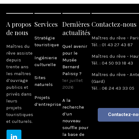
A propos
Services
Dernières
Contactez-nous
de nous
actualités
Stratégie
Maîtres du rêve - Pari
touristique
Tél. : 01 43 27 43 87
Maîtres du
Quel avenir
rêve assiste
pour le
Maîtres du rêve - Hau
Ingénierie
depuis
Musée
Tél. : 04 50 93 18 43
culturelle
trente ans
Bernard
les maîtres
Palissy ?
Maîtres du rêve - Ant
Sites
d’ouvrage
1er juillet
(Gard)
naturels
publics et
2026
Tél. : 06 24 43 33 05
privés dans
Projets
A la
leurs
d’entreprise
recherche
projets
d’un
touristiques
Contactez-no
nouveau
et culturels.
souffle pour
la base de