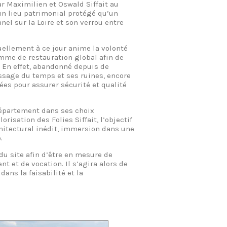
r Maximilien et Oswald Siffait au
 un lieu patrimonial protégé qu’un
nel sur la Loire et son verrou entre
ellement à ce jour anime la volonté
mme de restauration global afin de
. En effet, abandonné depuis de
assage du temps et ses ruines, encore
es pour assurer sécurité et qualité
Département dans ses choix
risation des Folies Siffait, l’objectif
chitectural inédit, immersion dans une
.
du site afin d’être en mesure de
 et de vocation. Il s’agira alors de
ans la faisabilité et la