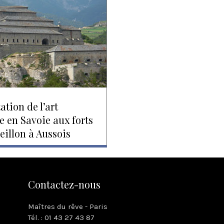
ation de l’art
e en Savoie aux forts
seillon à Aussois
Contactez-nous
Maîtres du rêve - Paris
Tél. : 01 43 27 43 87