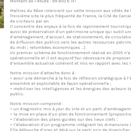
Montant de l’étude : 99 850 € HT
Maîtres du Rêve intervient sur cette mission aux côtés de
Troisième site le plus fréquenté de France, la Cité de Carc
de visiteurs par an.
Il concentre des enjeux à la fois de rayonnement touristiqu
aussi de préservation d’un patrimoine unique qui subit un
d’aménagement, d’accueil, de stationnement, de circulati
de diffusion des publics vers les autres ressources patrimo
du midi ; retombées économiques …).
Un premier schéma de fonctionnement réalisé en 2005 n’a 
opérationnelle et il est aujourd’hui nécessaire de propose
d’ensemble actualisé cohérent et mis en rapport avec les 
Notre mission d’attache donc à :
–
avoir une démarche à la fois de réflexion stratégique à l’
ensemble et exploitable de façon opérationnelle ;
–
mobiliser les intelligences et les énergies des acteurs t
public.
Notre mission comprend :
–
un diagnostic mis à jour du site et un parti d’aménageme
–
la mise en place d’un plan de fonctionnement (proposition
–
l’élaboration des plans-guides sur des lieux clefs ;
–
l’élaboration d’un programme intégrant les dimensions s
Elle débouche d’ores et déjà sur le parti pris de diversifier 