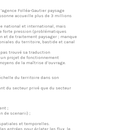
 l’agence Folléa-Gautier paysage
assonne accueille plus de 3 millions
e national et international, mais
e forte pression (problématiques
on et de traitement paysager ; manque
niales du territoire, bastide et canal
pas trouvé sa traduction
r un projet de fonctionnement
moyens de la maîtrise d’ouvrage.
échelle du territoire dans son
ant du secteur privé que du secteur
nt ;
 de scenarii) ;
patiales et temporelles.
les entrées pour éclater les flux, le