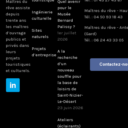
Maîtres du
Quel avenir
rêve assiste
pour le
Maîtres du rêve - Hau
Ingénierie
depuis
Musée
Tél. : 04 50 93 18 43
culturelle
trente ans
Bernard
les maîtres
Palissy ?
Maîtres du rêve - Ant
Sites
d’ouvrage
1er juillet
(Gard)
naturels
publics et
2026
Tél. : 06 24 43 33 05
privés dans
Projets
A la
leurs
d’entreprise
recherche
projets
d’un
touristiques
Contactez-no
nouveau
et culturels.
souffle pour
la base de
loisirs de
Saint-Nizier-
Le-Désert
23 juin 2026
Ateliers
(éclairants)